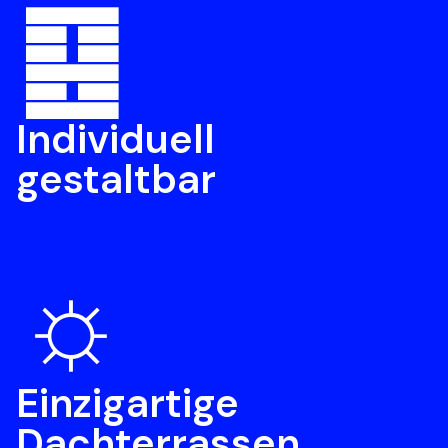
䷕
Individuell 

gestaltbar
☼
Einzigartige 

Dachterrassen