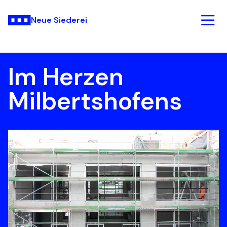
Neue Siederei
Im Herzen 
Milbertshofens